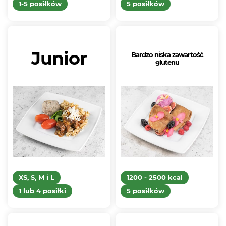
1-5 posiłków
5 posiłków
Junior
Bardzo niska zawartość
glutenu
XS, S, M i L
1200 - 2500 kcal
1 lub 4 posiłki
5 posiłków