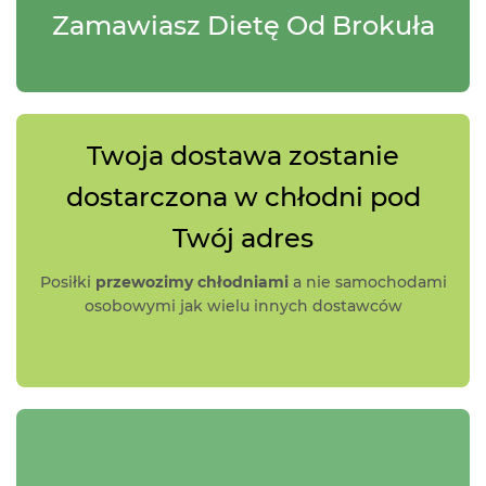
Jak to działa
Specjały
Brokuła
Zamawiasz Dietę Od Brokuła
Twoja dostawa zostanie
dostarczona w chłodni pod
Twój adres
Posiłki
przewozimy chłodniami
a nie samochodami
osobowymi jak wielu innych dostawców