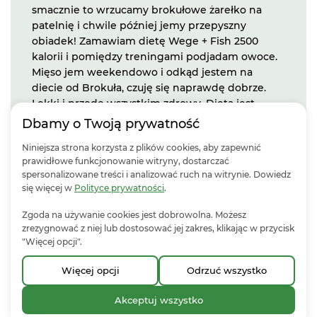
przyczyn. Do kawy zawsze pasuje jakiś dobry
deser, a Brokuł jest w tym najlepszy! Jako
sportowiec cenię fit desery od Brokuła, w
których jestem zakochany! Obiady są zdrowe,
bez chemii i sztucznych dodatków, a do tego
naprawdę smaczne! Moja rada - podgrzewać
tylko na patelni! Jeśli chcecie zjeść zdrowo i
smacznie to wrzucamy brokułowe żarełko na
Dbamy o Twoją prywatność
patelnię i chwile później jemy przepyszny
obiadek! Zamawiam dietę Wege + Fish 2500
Niniejsza strona korzysta z plików cookies, aby zapewnić
kalorii i pomiędzy treningami podjadam owoce.
prawidłowe funkcjonowanie witryny, dostarczać
Mięso jem weekendowo i odkąd jestem na
spersonalizowane treści i analizować ruch na witrynie. Dowiedz
diecie od Brokuła, czuję się naprawdę dobrze.
się więcej w
Polityce prywatności
.
Lekki i przede wszystkim zdrowy. Dieta jest
Zgoda na używanie cookies jest dobrowolna. Możesz
zróżnicowana i codziennie dostarczam
zrezygnować z niej lub dostosować jej zakres, klikając w przycisk
odpowiednich witamin i ważnych dla mojego
"Więcej opcji".
organizmu składników. Gorąco polecam
każdemu! – Kacper Formela, profesjonalny
Więcej opcji
Odrzuć wszystko
zawodnik MMA.
Akceptuj wszystko