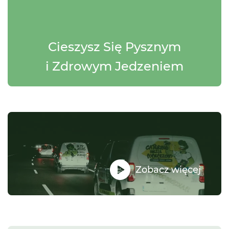
Cieszysz Się Pysznym
i Zdrowym Jedzeniem