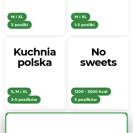
M i XL
M i XL
3 posiłki
1-3 posiłki
Kuchnia
No
polska
sweets