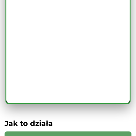
S, M i XL
1200 - 3500 kcal
3-5 posiłków
5 posiłków