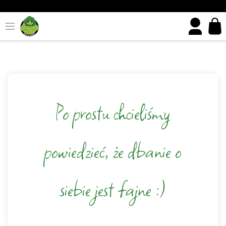
Sh
car
dr
tri
0
pr
in
yo
sh
car
Po prostu chcieliśmy
powiedzieć, że dbanie o
siebie jest fajne :)