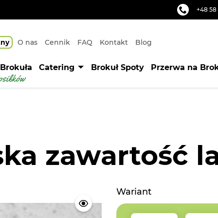
+48 58 
zny
O nas
Cennik
FAQ
Kontakt
Blog
 Brokuła
Catering
Brokuł Spoty
Przerwa na Bro
ska zawartość l
Wariant