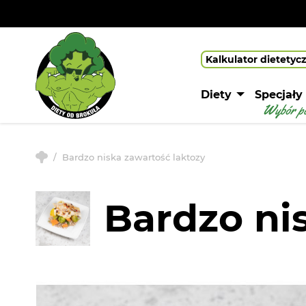
Kalkulator dietetyc
Diety
Specjały
Bardzo niska zawartość laktozy
Bardzo ni
Przejdź
na
koniec