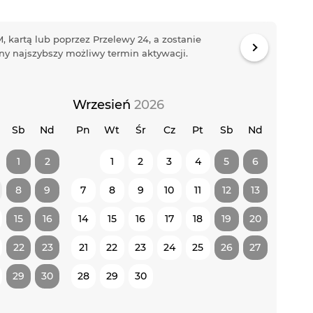
, kartą lub poprzez Przelewy 24, a zostanie
y najszybszy możliwy termin aktywacji.
Wrzesień
2026
Sb
Nd
Pn
Wt
Śr
Cz
Pt
Sb
Nd
1
2
1
2
3
4
5
6
8
9
7
8
9
10
11
12
13
15
16
14
15
16
17
18
19
20
22
23
21
22
23
24
25
26
27
29
30
28
29
30