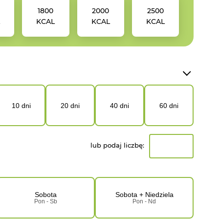
1800
2000
2500
L
KCAL
KCAL
KCAL
10 dni
20 dni
40 dni
60 dni
lub podaj liczbę:
Sobota
Sobota + Niedziela
Pon - Sb
Pon - Nd