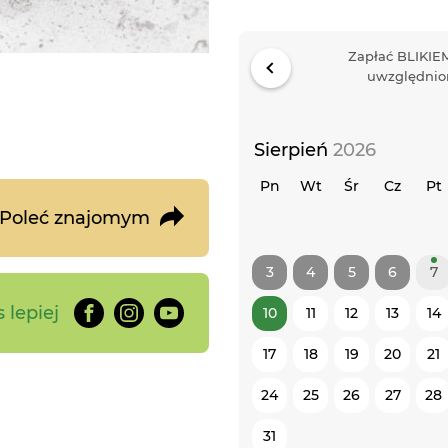
Zapłać BLIKIEM
uwzględnion
Sierpień
2026
Pn
Wt
Śr
Cz
Pt
Poleć znajomym
3
4
5
6
7
 lepiej
10
11
12
13
14
17
18
19
20
21
24
25
26
27
28
31