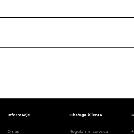
Informacje
Obsługa klienta
K
O nas
Regulamin serwisu
+