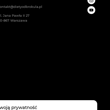
ontakt@dietyodbrokula.pl
l. Jana Pawła II 27
0-867 Warszawa
woją prywatność