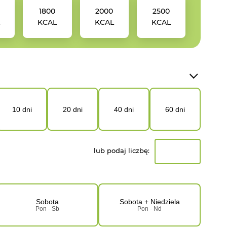
1800
2000
2500
L
KCAL
KCAL
KCAL
10 dni
20 dni
40 dni
60 dni
lub podaj liczbę:
Sobota
Sobota + Niedziela
Pon - Sb
Pon - Nd