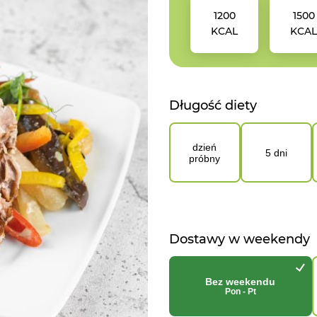
1200
1500
KCAL
KCA
Długość diety
dzień
5 dni
próbny
Dostawy w weekendy
Bez weekendu
Pon - Pt