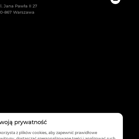
l. Jana Pawła II 27
0-867 Warszawa
woją prywatność
 korzysta z plików cookies, aby zapewnić prawidłowe
itryny, dostarczać spersonalizowane treści i analizować ruch