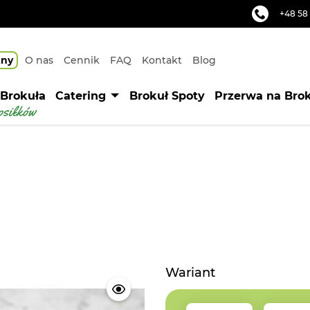
+48 58 
zny
O nas
Cennik
FAQ
Kontakt
Blog
 Brokuła
Catering
Brokuł Spoty
Przerwa na Bro
Wariant