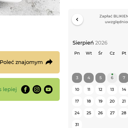
Zapłać BLIKIEM
uwzględnion
Sierpień
2026
Pn
Wt
Śr
Cz
Pt
Poleć znajomym
3
4
5
6
7
 lepiej
10
11
12
13
14
17
18
19
20
21
24
25
26
27
28
31