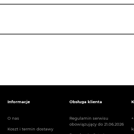
Informacje
Obsługa klienta
K
O nas
Regulamin serwisu
+
obowiązujący do 21.06.2026
Koszt i termin dostawy
k