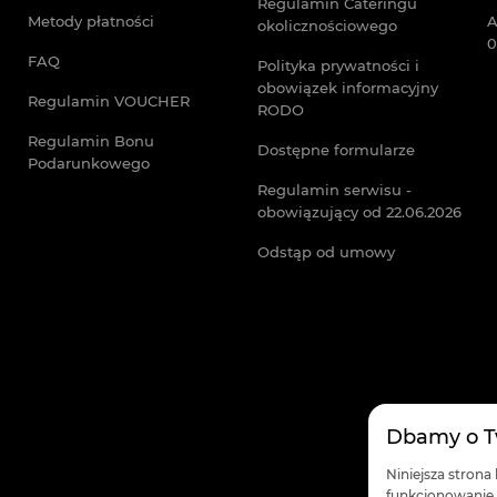
Regulamin Cateringu
Metody płatności
A
okolicznościowego
0
FAQ
Polityka prywatności i
obowiązek informacyjny
Regulamin VOUCHER
RODO
Regulamin Bonu
Dostępne formularze
Podarunkowego
Regulamin serwisu -
obowiązujący od 22.06.2026
Odstąp od umowy
Dbamy o T
Niniejsza strona
funkcjonowanie w