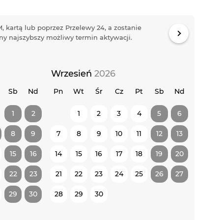
, kartą lub poprzez Przelewy 24, a zostanie
y najszybszy możliwy termin aktywacji.
Wrzesień
2026
Sb
Nd
Pn
Wt
Śr
Cz
Pt
Sb
Nd
1
2
1
2
3
4
5
6
8
9
7
8
9
10
11
12
13
15
16
14
15
16
17
18
19
20
22
23
21
22
23
24
25
26
27
29
30
28
29
30