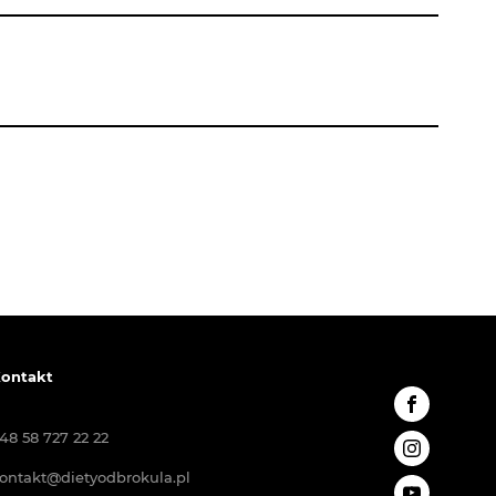
ontakt
48 58 727 22 22
ontakt@dietyodbrokula.pl