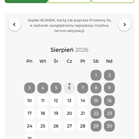
Zapłać BLIKIEM, kartą lub poprzez Przelewy 24,
a zostanie uwzględniony najszybszy możliwy
termin aktywacji.
Sierpień
2026
Pn
Wt
Śr
Cz
Pt
Sb
Nd
1
2
3
4
5
6
7
8
9
10
11
12
13
14
15
16
17
18
19
20
21
22
23
24
25
26
27
28
29
30
31