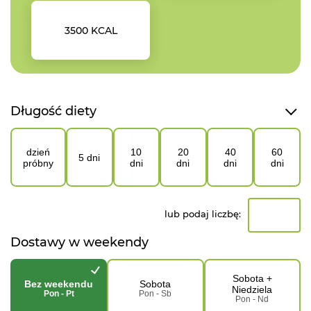
3500 KCAL
Długość diety
dzień
10
20
40
60
5 dni
próbny
dni
dni
dni
dni
lub podaj liczbę:
Dostawy w weekendy
Sobota +
Bez weekendu
Sobota
Niedziela
Pon - Pt
Pon - Sb
Pon - Nd