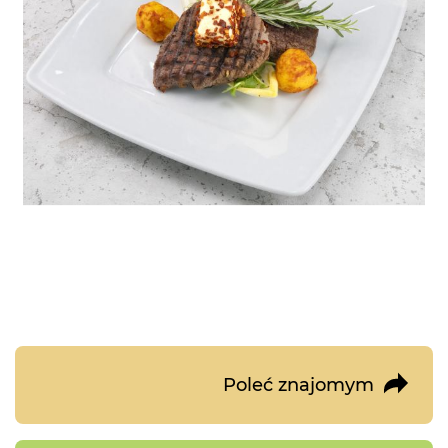
Przejdź
na
Poleć znajomym
początek
galerii