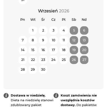
Wrzesień
2026
Pn
Wt
Śr
Cz
Pt
Sb
Nd
1
2
3
4
5
6
7
8
9
10
11
12
13
14
15
16
17
18
19
20
21
22
23
24
25
26
27
28
29
30
Dostawa w niedzielę.
Koszt zamówienia nie
Dieta na niedzielę stanowi
uwzględnia kosztów
zdublowany pakiet
dostawy.
Do pakietów