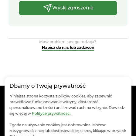
Wyślij zgłoszenie
Zamówienie przeznaczone na dzień:
Czwartek
06.08.2026
Masz problem innego rodzaju?
Napisz do nas lub zadzwoń
Dzisiaj
07.08.2026
Wtorek
04.08.2026
Dbamy o Twoją prywatność
Produkty
Niniejsza strona korzysta z plików cookies, aby zapewnić
Środa
prawidłowe funkcjonowanie witryny, dostarczać
05.08.2026
Informacje
spersonalizowane treści i analizować ruch na witrynie. Dowiedz
się więcej w
Polityce prywatności
.
Obsługa klienta
Zgoda na używanie cookies jest dobrowolna. Możesz
zrezygnować z niej lub dostosować jej zakres, klikając w przycisk
Kontakt