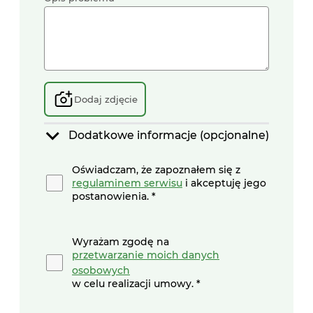
Dodaj zdjęcie
Dodatkowe informacje (opcjonalne)
Określ problem:
Oświadczam, że zapoznałem się z
regulaminem serwisu
i akceptuję jego
Zamówienie nie dotarło
postanowienia.
Zawartość niezgodna z
Wyrażam zgodę na
zamówieniem.
przetwarzanie moich danych
osobowych
w celu realizacji umowy.
Zamówienie dotarło na błędny
adres